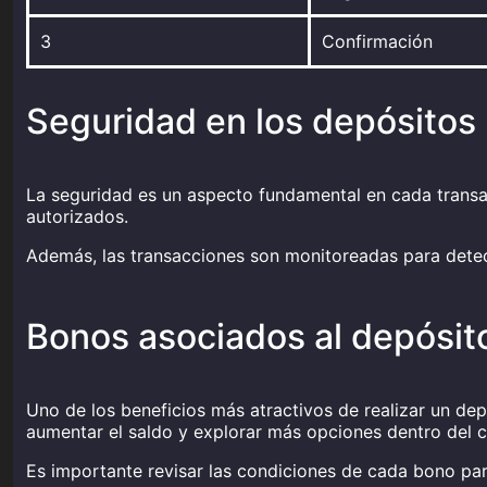
3
Confirmación
Seguridad en los depósitos
La seguridad es un aspecto fundamental en cada transac
autorizados.
Además, las transacciones son monitoreadas para detec
Bonos asociados al depósit
Uno de los beneficios más atractivos de realizar un de
aumentar el saldo y explorar más opciones dentro del c
Es importante revisar las condiciones de cada bono par