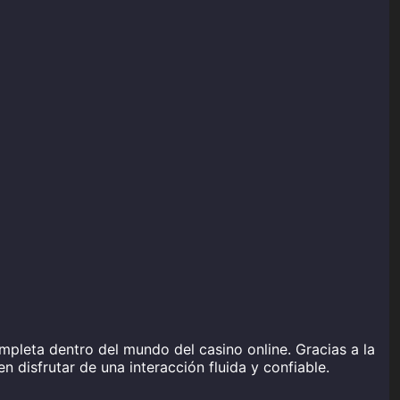
pleta dentro del mundo del casino online. Gracias a la
 disfrutar de una interacción fluida y confiable.