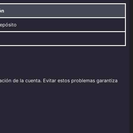
ón
epósito
ación de la cuenta. Evitar estos problemas garantiza