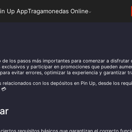
in Up App
Tragamonedas Online
 de los pasos más importantes para comenzar a disfrutar d
s exclusivos y participar en promociones que pueden aumen
ra evitar errores, optimizar la experiencia y garantizar t
relacionados con los depósitos en Pin Up, desde los requis
 💳
ar
 ciertos requisitos básicos que garantizan el correcto func