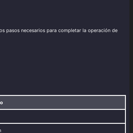
los pasos necesarios para completar la operación de
do
n