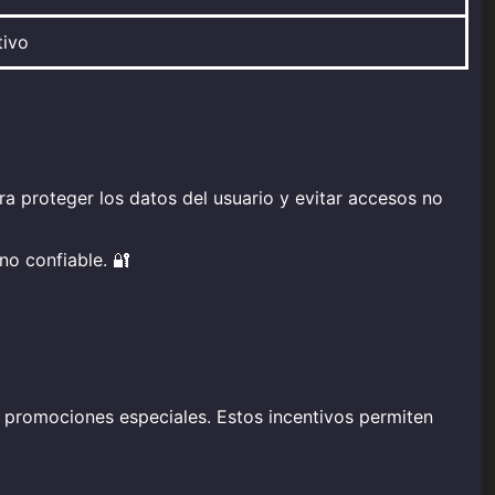
tivo
a proteger los datos del usuario y evitar accesos no
no confiable. 🔐
y promociones especiales. Estos incentivos permiten