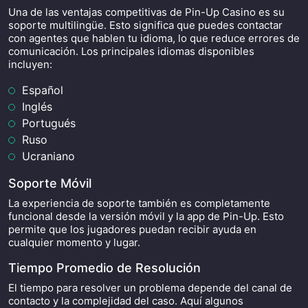
Una de las ventajas competitivas de Pin-Up Casino es su
soporte multilingüe. Esto significa que puedes contactar
con agentes que hablen tu idioma, lo que reduce errores de
comunicación. Los principales idiomas disponibles
incluyen:
Español
Inglés
Portugués
Ruso
Ucraniano
Soporte Móvil
La experiencia de soporte también es completamente
funcional desde la versión móvil y la app de Pin-Up. Esto
permite que los jugadores puedan recibir ayuda en
cualquier momento y lugar.
Tiempo Promedio de Resolución
El tiempo para resolver un problema depende del canal de
contacto y la complejidad del caso. Aquí algunos