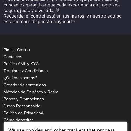
buscamos garantizar que cada experiencia de juego sea
segura, justa y divertida. 💚
Recuerda: el control está en tus manos, y nuestro equipo
está siempre dispuesto a ayudarte.
Pin Up Casino
Contactos
Política AML y KYC
Terminos y Condiciones
¿Quiénes somos?
Сreador de contenidos
Métodos de Depósito y Retiro
Bonos y Promociones
Juego Responsable
Política de Privacidad
Cómo depositar
We use cookies and other trackers that process