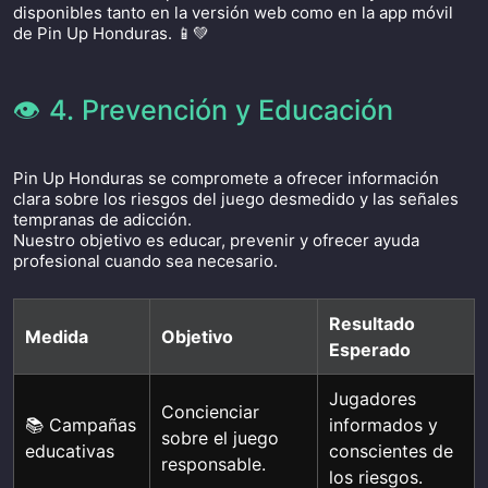
disponibles tanto en la versión web como en la app móvil
de Pin Up Honduras. 📱💚
👁️ 4. Prevención y Educación
Pin Up Honduras se compromete a ofrecer información
clara sobre los riesgos del juego desmedido y las señales
tempranas de adicción.
Nuestro objetivo es educar, prevenir y ofrecer ayuda
profesional cuando sea necesario.
Resultado
Medida
Objetivo
Esperado
Jugadores
Concienciar
📚 Campañas
informados y
sobre el juego
educativas
conscientes de
responsable.
los riesgos.