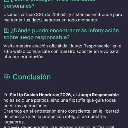
personales?
Usamos cifrado SSL de 256 bits y sistemas antifraude para
mantener tus datos seguros en todo momento.
7️⃣ ¿Dónde puedo encontrar más información
sobre juego responsable?
Visita nuestra sección oficial de “Juego Responsable” en el
sitio web o comunícate con nuestro soporte en vivo para
obtener orientación.
🎯 Conclusión
En
Pin Up Casino Honduras 2026
, el
Juego Responsable
no es solo una política, sino una filosofía que guía todas
nuestras operaciones.
Creemos en el entretenimiento consciente, en la libertad
de elección y en la protección integral de nuestros
jugadores.
A través de educación, prevención y apoyo profesional,