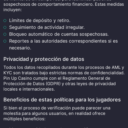
sospechosos de comportamiento financiero. Estas medidas
incluyen:
Límites de depósito y retiro.
Seguimiento de actividad irregular.
Bloqueo automático de cuentas sospechosas.
Reportes a las autoridades correspondientes si es
necesario.
Privacidad y protección de datos
Todos los datos recopilados durante los procesos de AML y
KYC son tratados bajo estrictas normas de confidencialidad.
Pin Up Casino cumple con el Reglamento General de
Protección de Datos (GDPR) y otras leyes de privacidad
locales e internacionales.
Beneficios de estas políticas para los jugadores
Si bien el proceso de verificación puede parecer una
molestia para algunos usuarios, en realidad ofrece
múltiples beneficios: