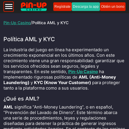
Regístrate
Descarga la app
Obtén un bono
/
Pin-Up Casino
Política AML y KYC
Política AML y KYC
La industria del juego en línea ha experimentado un
crecimiento exponencial en los últimos años. Con este
crecimiento viene una gran responsabilidad: garantizar que
los servicios ofrecidos sean seguros, legales y
transparentes. En este sentido,
Pin-Up Casino
ha
implementado rigurosas políticas de
AML (Anti-Money
Laundering)
y
KYC (Know Your Customer)
para proteger
tanto a la plataforma como a sus usuarios.
¿Qué es AML?
AML
significa “Anti-Money Laundering”, o en español,
“Prevención del Lavado de Dinero”. Este término abarca
una serie de procedimientos, leyes y regulaciones
diseñadas para detener la práctica de generar ingresos
mediante actividades ilegales. En el contexto de los casinos