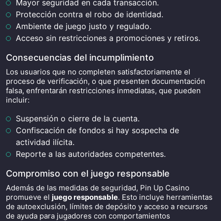
Mayor seguridad en cada transacción.
Protección contra el robo de identidad.
Ambiente de juego justo y regulado.
Acceso sin restricciones a promociones y retiros.
Consecuencias del incumplimiento
Los usuarios que no completen satisfactoriamente el
proceso de verificación, o que presenten documentación
falsa, enfrentarán restricciones inmediatas, que pueden
incluir:
Suspensión o cierre de la cuenta.
Confiscación de fondos si hay sospecha de
actividad ilícita.
Reporte a las autoridades competentes.
Compromiso con el juego responsable
Además de las medidas de seguridad, Pin Up Casino
promueve el
juego responsable
. Esto incluye herramientas
de autoexclusión, límites de depósito y acceso a recursos
de ayuda para jugadores con comportamientos