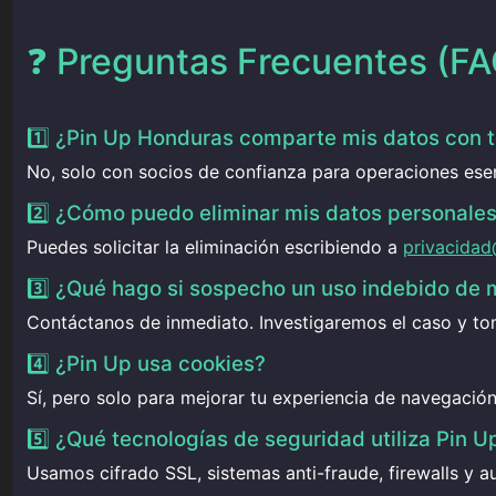
❓ Preguntas Frecuentes (FA
1️⃣ ¿Pin Up Honduras comparte mis datos con 
No, solo con socios de confianza para operaciones ese
2️⃣ ¿Cómo puedo eliminar mis datos personale
Puedes solicitar la eliminación escribiendo a
privacidad
3️⃣ ¿Qué hago si sospecho un uso indebido de 
Contáctanos de inmediato. Investigaremos el caso y tom
4️⃣ ¿Pin Up usa cookies?
Sí, pero solo para mejorar tu experiencia de navegació
5️⃣ ¿Qué tecnologías de seguridad utiliza Pin U
Usamos cifrado SSL, sistemas anti-fraude, firewalls y a