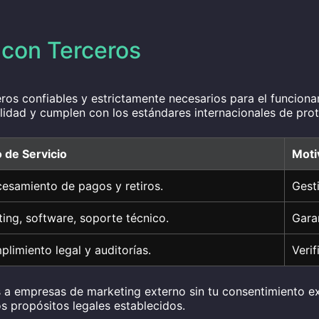
 con Terceros
s confiables y estrictamente necesarios para el funcionam
alidad y cumplen con los estándares internacionales de pro
 de Servicio
Moti
esamiento de pagos y retiros.
Gest
ing, software, soporte técnico.
Garan
limiento legal y auditorías.
Verif
a empresas de marketing externo sin tu consentimiento e
os propósitos legales establecidos.