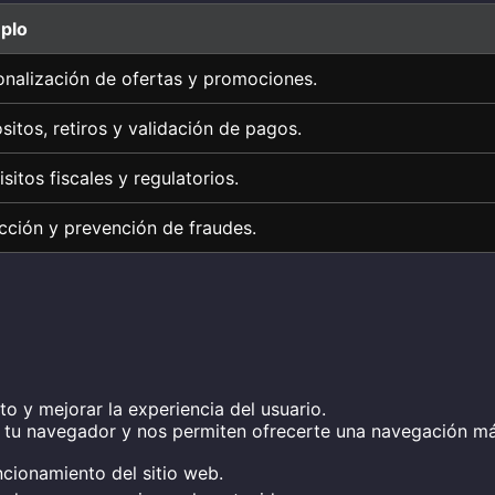
plo
onalización de ofertas y promociones.
itos, retiros y validación de pagos.
sitos fiscales y regulatorios.
cción y prevención de fraudes.
to y mejorar la experiencia del usuario.
tu navegador y nos permiten ofrecerte una navegación más
ncionamiento del sitio web.