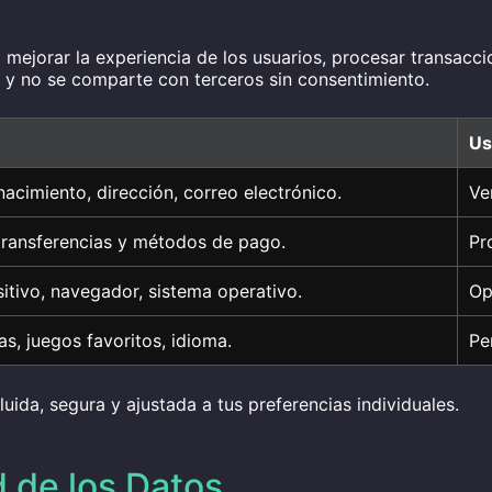
ejorar la experiencia de los usuarios, procesar transaccio
 y no se comparte con terceros sin consentimiento.
Us
acimiento, dirección, correo electrónico.
Ve
 transferencias y métodos de pago.
Pr
sitivo, navegador, sistema operativo.
Op
as, juegos favoritos, idioma.
Pe
uida, segura y ajustada a tus preferencias individuales.
d de los Datos