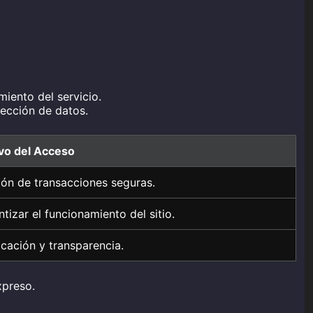
iento del servicio.
tección de datos.
vo del Acceso
ión de transacciones seguras.
tizar el funcionamiento del sitio.
icación y transparencia.
xpreso.