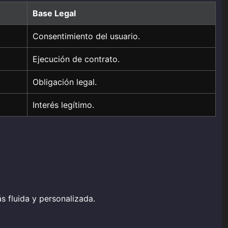
Base Legal
Consentimiento del usuario.
Ejecución de contrato.
Obligación legal.
Interés legítimo.
 fluida y personalizada.