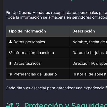
Pin Up Casino Honduras recopila datos personales para m
Toda la información se almacena en servidores cifrados
Tipo de Información
Descripción
👤 Datos personales
Nombre, fecha de n
💳 Información financiera
Datos de tarjetas,
📱 Datos técnicos
Dirección IP, dispo
🎯 Preferencias del usuario
Historial de apuest
Cada dato es esencial para garantizar una experiencia fl
🔐 2. Protección y Segurida