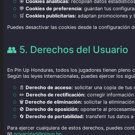
🎯
Cookies analíticas:
recopilan datos estadísticos
💬
Cookies de preferencia:
guardan tus configura
🛒
Cookies publicitarias:
adaptan promociones y bo
Puedes desactivar las cookies desde la configuración de
👥 5. Derechos del Usuario
En Pin Up Honduras, todos los jugadores tienen pleno c
Según las leyes internacionales, puedes ejercer los sigu
📄
Derecho de acceso:
solicitar una copia de tus
✏️
Derecho de rectificación:
corregir información 
🗑️
Derecho de eliminación:
solicitar la eliminació
🚫
Derecho de oposición:
oponerte al procesamien
🔄
Derecho de portabilidad:
transferir tus datos a
Para ejercer cualquiera de estos derechos, puedes con
📧
privacidad@pinup.hn