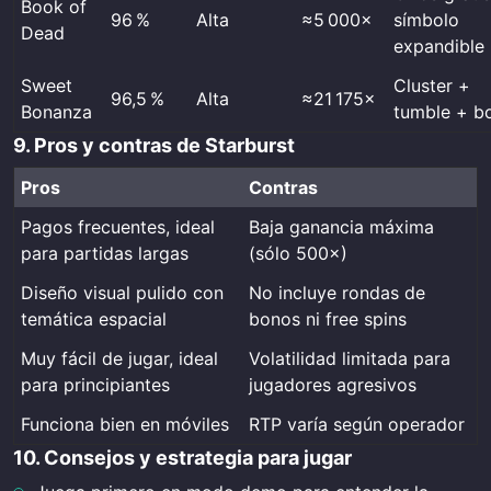
Book of
96 %
Alta
≈5 000×
símbolo
Dead
expandible
Sweet
Cluster +
96,5 %
Alta
≈21 175×
Bonanza
tumble + b
9. Pros y contras de Starburst
Pros
Contras
Pagos frecuentes, ideal
Baja ganancia máxima
para partidas largas
(sólo 500×)
Diseño visual pulido con
No incluye rondas de
temática espacial
bonos ni free spins
Muy fácil de jugar, ideal
Volatilidad limitada para
para principiantes
jugadores agresivos
Funciona bien en móviles
RTP varía según operador
10. Consejos y estrategia para jugar