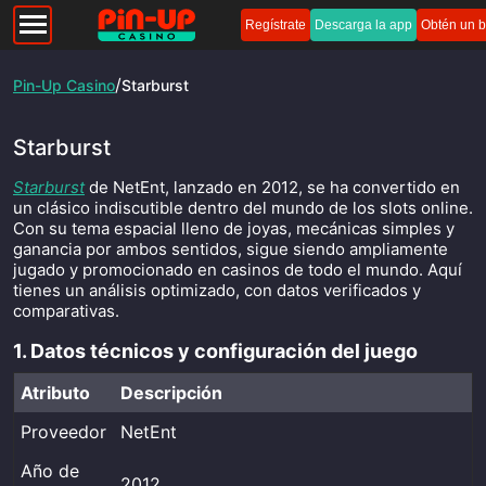
Regístrate
Descarga la app
Obtén un 
/
Pin-Up Casino
Starburst
Starburst
Starburst
de NetEnt, lanzado en 2012, se ha convertido en
un clásico indiscutible dentro del mundo de los slots online.
Con su tema espacial lleno de joyas, mecánicas simples y
ganancia por ambos sentidos, sigue siendo ampliamente
jugado y promocionado en casinos de todo el mundo. Aquí
tienes un análisis optimizado, con datos verificados y
comparativas.
1. Datos técnicos y configuración del juego
Atributo
Descripción
Proveedor
NetEnt
Año de
2012