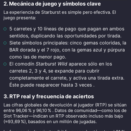
2. Mecánica de juego y símbolos clave
La experiencia de Starburst es simple pero efectiva. El
juego presenta:
5 carretes y 10 líneas de pago que pagan en ambos
sentidos, duplicando las oportunidades por tirada.
Siete símbolos principales: cinco gemas coloridas, la
BAR dorada y el 7 rojo, con la gemas azul y púrpura
como las de menor pago.
El comodín
Starburst Wild
aparece sólo en los
carretes 2, 3 y 4, se expande para cubrir
completamente el carrete, y activa una tirada extra.
Éste puede reaparecer hasta 3 veces .
3. RTP real y frecuencia de aciertos
Las cifras globales de devolución al jugador (RTP) se sitúan
entre 96,06 % y 96,10 % . Datos de comunidad—como los de
Slot Tracker—indican un RTP observado incluso más bajo
(≈93,69 %), basados en un millón de jugadas.