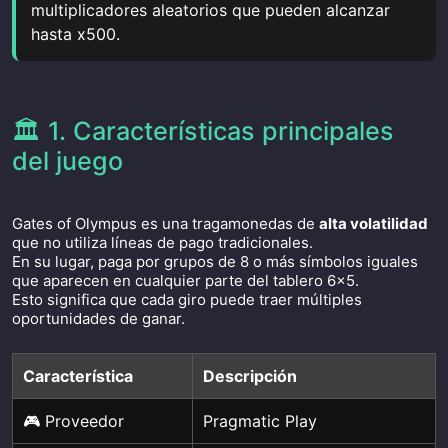
multiplicadores aleatorios que pueden alcanzar
hasta x500.
🏛️ 1. Características principales
del juego
Gates of Olympus es una tragamonedas de
alta volatilidad
que no utiliza líneas de pago tradicionales.
En su lugar, paga por grupos de 8 o más símbolos iguales
que aparecen en cualquier parte del tablero 6×5.
Esto significa que cada giro puede traer múltiples
oportunidades de ganar.
Característica
Descripción
🎮 Proveedor
Pragmatic Play