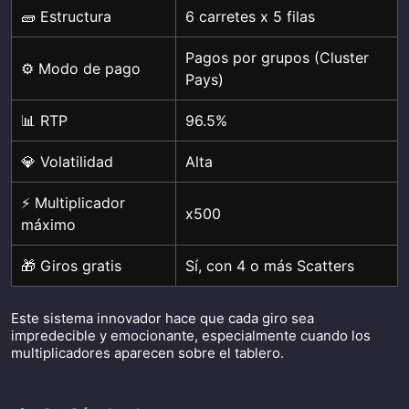
🧱 Estructura
6 carretes x 5 filas
Pagos por grupos (Cluster
⚙️ Modo de pago
Pays)
📊 RTP
96.5%
💎 Volatilidad
Alta
⚡ Multiplicador
x500
máximo
🎁 Giros gratis
Sí, con 4 o más Scatters
Este sistema innovador hace que cada giro sea
impredecible y emocionante, especialmente cuando los
multiplicadores aparecen sobre el tablero.