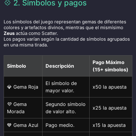
💠 2. Símbolos y pagos
Los símbolos del juego representan gemas de diferentes
colores y artefactos divinos, mientras que el mismísimo
Zeus
actúa como Scatter.
Los pagos varían según la cantidad de símbolos agrupados
en una misma tirada.
Pago Máximo
Símbolo
Descripción
(15+ símbolos)
El símbolo de
💎 Gema Roja
x50 la apuesta
mayor valor.
💜 Gema
Segundo símbolo
x25 la apuesta
Morada
de valor alto.
💙 Gema Azul
Pago medio.
x15 la apuesta