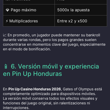
💎 Pago máximo
5000x la apuesta
⚡ Multiplicadores
Entre x2 y x500
📈 En promedio, un jugador puede mantener su bankroll
durante varias rondas, pero los pagos grandes suelen
concentrarse en momentos clave del juego, especialmente
en el modo de bonificación.
📱 6. Versión móvil y experiencia
en Pin Up Honduras
En
Pin Up Casino Honduras 2026
, Gates of Olympus está
completamente optimizado para dispositivos móviles.
La versión móvil conserva todos los efectos visuales y
funciones del juego original, sin ralentizaciones ni
interrupciones.