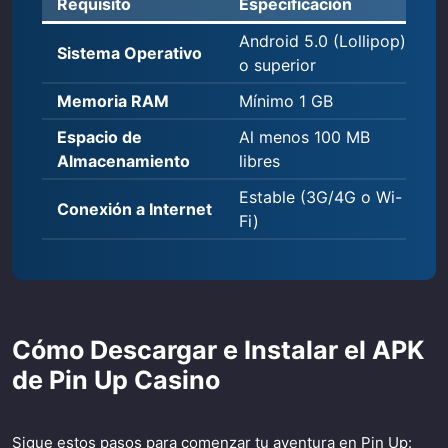
Requisito
Especificación
Android 5.0 (Lollipop)
Sistema Operativo
o superior
Memoria RAM
Mínimo 1 GB
Espacio de
Al menos 100 MB
Almacenamiento
libres
Estable (3G/4G o Wi-
Conexión a Internet
Fi)
Cómo Descargar e Instalar el APK
de Pin Up Casino
Sigue estos pasos para comenzar tu aventura en Pin Up: