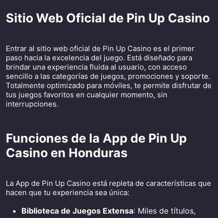
Sitio Web Oficial de Pin Up Casino
Entrar al sitio web oficial de Pin Up Casino es el primer
paso hacia la excelencia del juego. Está diseñado para
brindar una experiencia fluida al usuario, con acceso
sencillo a las categorías de juegos, promociones y soporte.
Totalmente optimizado para móviles, te permite disfrutar de
tus juegos favoritos en cualquier momento, sin
interrupciones.
Funciones de la App de Pin Up
Casino en Honduras
La App de Pin Up Casino está repleta de características que
hacen que tu experiencia sea única:
Biblioteca de Juegos Extensa
: Miles de títulos,