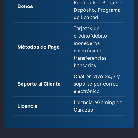
Reembolso, Bono sin
Bonos
Depósito, Programa
de Lealtad
Tarjetas de
crédito/débito,
monederos
Métodos de Pago
electrónicos,
transferencias
bancarias
Chat en vivo 24/7 y
Soporte al Cliente
soporte por correo
electrónico
Licencia eGaming de
Licencia
Curazao